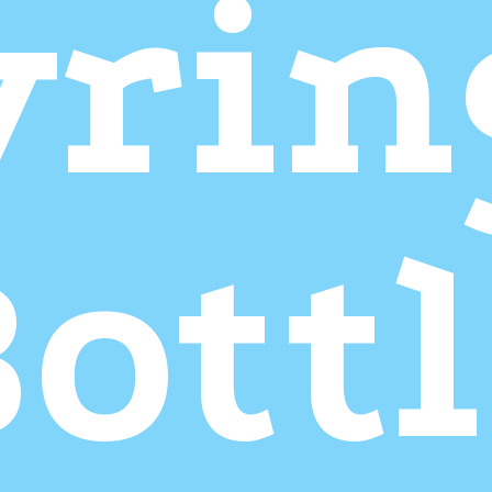
yrin
ott