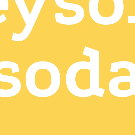
eyso
sod