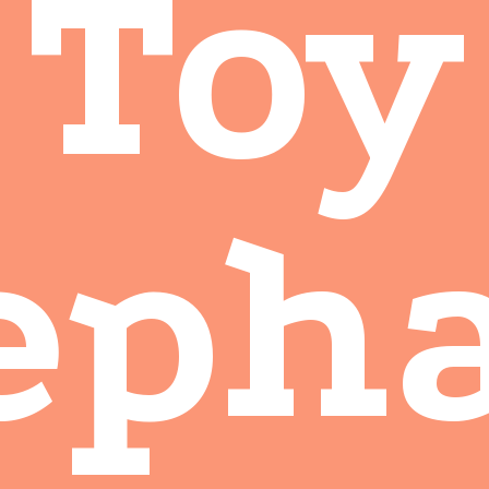
Toy
eph