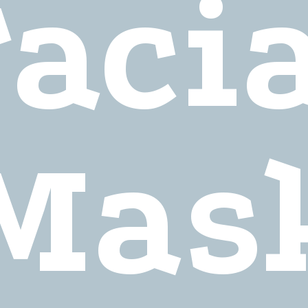
aci
Mas