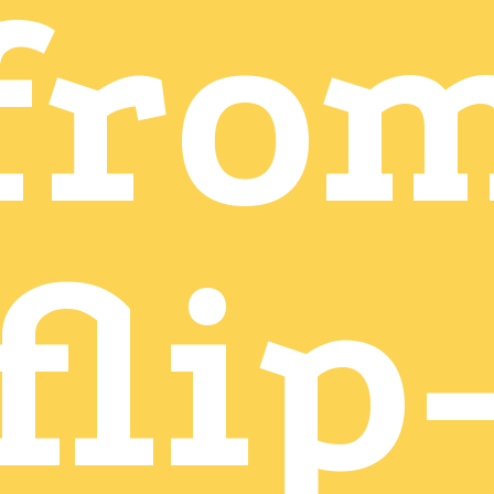
fro
flip