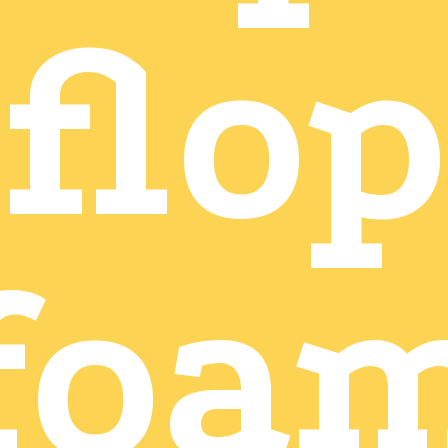
flo
foa