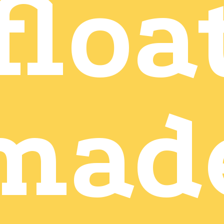
floa
mad