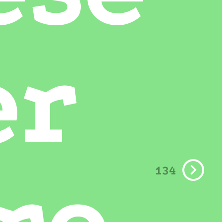
er
134