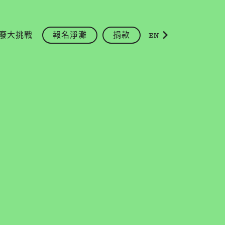
廢大挑戰
報名淨灘
捐款
EN