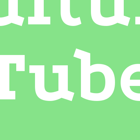
ultu
Tub