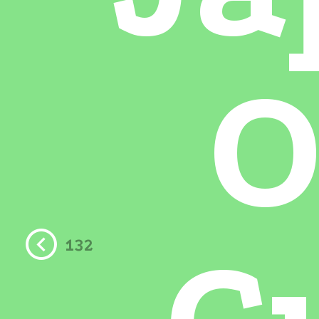
O
132