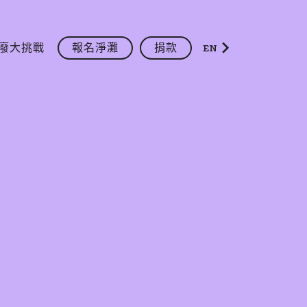
廢大挑戰
報名淨灘
捐款
EN