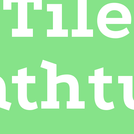
Tile
atht