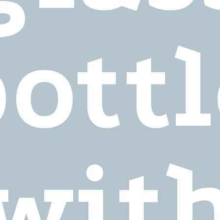
ott
wit