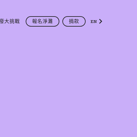
廢大挑戰
報名淨灘
捐款
EN